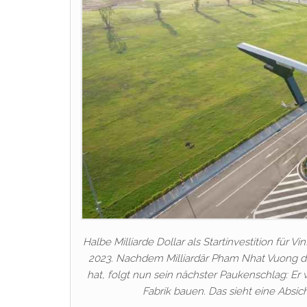
Halbe Milliarde Dollar als Startinvestition für
2023. Nachdem Milliardär Pham Nhat Vuong d
hat, folgt nun sein nächster Paukenschlag: Er
Fabrik bauen. Das sieht eine Absi