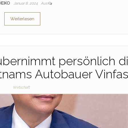
HEIKO
Januar 8, 2024
Aus
Weiterlesen
übernimmt persönlich d
tnams Autobauer Vinfas
Wirtschaft