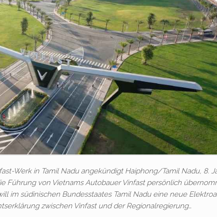
 Vinfast-Werk in Tamil Nadu angekündigt Haiphong/Tamil Nadu, 8. J
ie Führung von Vietnams Autobauer Vinfast persönlich überno
 will im südinischen Bundesstaates Tamil Nadu eine neue Elektro
chtserklärung zwischen Vinfast und der Regionalregierung…