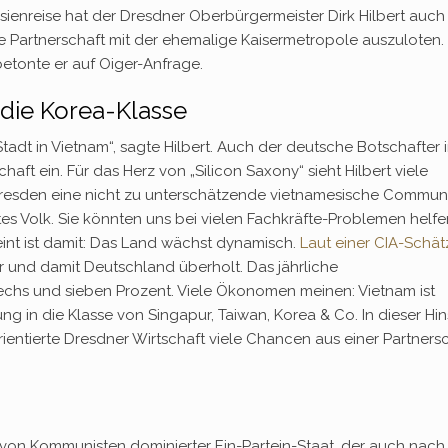
Asienreise hat der Dresdner Oberbürgermeister Dirk Hilbert auc
 Partnerschaft mit der ehemalige Kaisermetropole auszuloten.
betonte er auf Oiger-Anfrage.
 die Korea-Klasse
 Stadt in Vietnam“, sagte Hilbert. Auch der deutsche Botschafter 
haft ein. Für das Herz von „Silicon Saxony“ sieht Hilbert viele
Dresden eine nicht zu unterschätzende vietnamesische Communi
etes Volk. Sie könnten uns bei vielen Fachkräfte-Problemen helfe
eint ist damit: Das Land wächst dynamisch.
Laut einer CIA-Schä
r und damit Deutschland überholt. Das jährliche
chs und sieben Prozent. Viele Ökonomen meinen: Vietnam ist
g in die Klasse von Singapur, Taiwan, Korea & Co. In dieser Hin
ientierte Dresdner Wirtschaft viele Chancen aus einer Partners
in von Kommunisten dominierter Ein-Partein-Staat, der auch nach