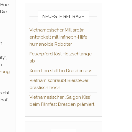
h Hue
 Die
NEUESTE BEITRÄGE
Vietnamesischer Milliardär
entwickelt mit Infineon-Hilfe
in
humanoide Roboter
Feuerpferd löst Holzschlange
ty“,
ab
n.
Xuan Lan stellt in Dresden aus
tzung
Vietnam schraubt Biersteuer
drastisch hoch
sicht
Vietnamesischer „Saigon Kiss“
chaft
beim Filmfest Dresden prämiert