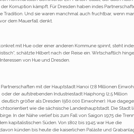
der Korruption kämpft. Für Dresden haben indes Partnerschaft
me Tradition. Und sie waren manchmal auch fruchtbar, wenn ma
vor dem Mauerfall denkt.
onkret mit Hue oder einer anderen Kommune spinnt, steht inde
istisch“, schätzte Hilbert nach der Reise ein. Wirtschaftlich hin
 Interessen von Hue und Dresden.
Partnerschaften mit der Hauptstadt Hanoi (7,8 Millionen Einwoh
 oder der aufstrebenden Industriestadt Haiphong (2,5 Million
n deutlich größer als Dresden (560.000 Einwohner). Hue dagege
htsorientiert wie die sächsische Landeshauptstadt. Die Stadt l
rge. In der Nähe verlief bis zum Fall von Saigon 1975 die Trenn
 kapitalistischen Süden. Von 1802 bis 1945 war Hue die
 davon künden bis heute die kaiserlichen Paläste und Grabanla