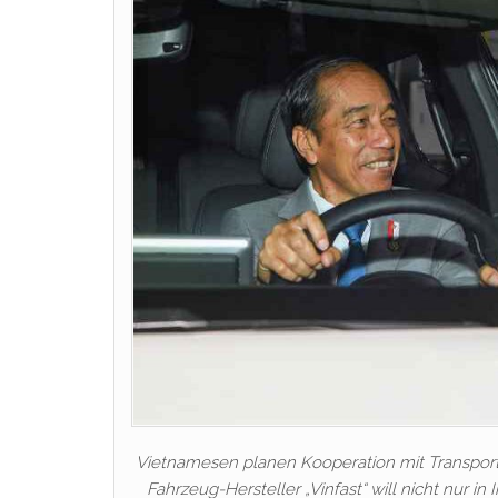
Vietnamesen planen Kooperation mit Transportd
Fahrzeug-Hersteller „Vinfast“ will nicht nur i