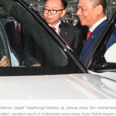
ienst „Gojek“ Haiphong/Jakarta, 14. Januar 2024. Der vietnames
n Indien, sondern auch in Indonesien eine neue Auto-Fabrik bauen.