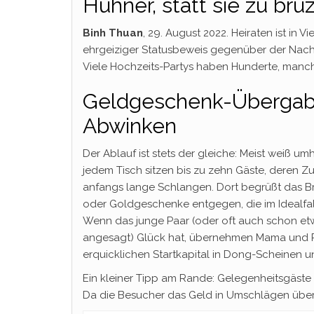
Hühner, statt sie zu bru
Binh Thuan
, 29. August 2022. Heiraten ist in
ehrgeiziger Statusbeweis gegenüber der Nachb
Viele Hochzeits-Partys haben Hunderte, manch
Geldgeschenk-Übergabe
Abwinken
Der Ablauf ist stets der gleiche: Meist weiß um
jedem Tisch sitzen bis zu zehn Gäste, deren 
anfangs lange Schlangen. Dort begrüßt das Br
oder Goldgeschenke entgegen, die im Idealfall
Wenn das junge Paar (oder oft auch schon etwa
angesagt) Glück hat, übernehmen Mama und Pap
erquicklichen Startkapital in Dong-Scheinen u
Ein kleiner Tipp am Rande: Gelegenheitsgäste
Da die Besucher das Geld in Umschlägen über