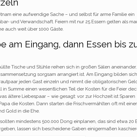
zzeln
 Vietnam eine aufwendige Sache – und selbst für arme Familie ein
ar- und Verwandschaft. Feiern mit nur 25 Essern gelten als ma
e auch weit über 1000 Gäste.
 am Eingang, dann Essen bis 
hüllte Tische und Stühle reihen sich in großen Sälen aneinander
Zusammensetzung sorgsam arrangiert ist. Am Eingang bilden sic
autpaar jeden Gast einzeln und nimmt die obligatorischen Gel
 in Summe einen wesentlichen Teil der Kosten für die Feier dec
s ältere Liebespaar – wie gesagt: vor zur Hochzeit ist Sparen
a die Kosten. Dann starten die Frischvermählten oft mit ein
nd Gold in die Ehe.
 sollten mindestens 500.000 Dong einplanen, das sind etwa 20 
geben, lassen sich bescheidene Gaben einigermaßen kaschier