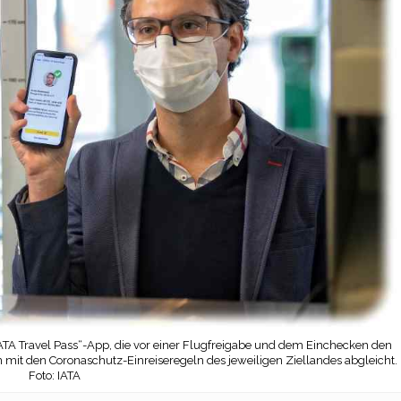
e „IATA Travel Pass“-App, die vor einer Flugfreigabe und dem Einchecken den
n mit den Coronaschutz-Einreiseregeln des jeweiligen Ziellandes abgleicht.
Foto: IATA