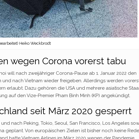
(bearbeitet) Heiko Weckbrodt
ben wegen Corona vorerst tabu
anoi will nach zweijähriger Corona-Pause ab 1. Januar 2022 den
n und nach Vietnam wieder freigeben. Allerdings werden vorers
rn erlaubt. Dazu gehören die USA und mehrere asiatische Staa
ung auf den Vize-Premier Pham Binh Minh (KP) angekündigt.
chland seit März 2020 gesperrt
nd nach Peking, Tokio, Seoul, San Francisco, Los Angeles sow
 geplant. Von europäischen Zielen ist bisher noch keine Rede
and hatte Vietnam Airlines im März 2020 wegen der Pandemie