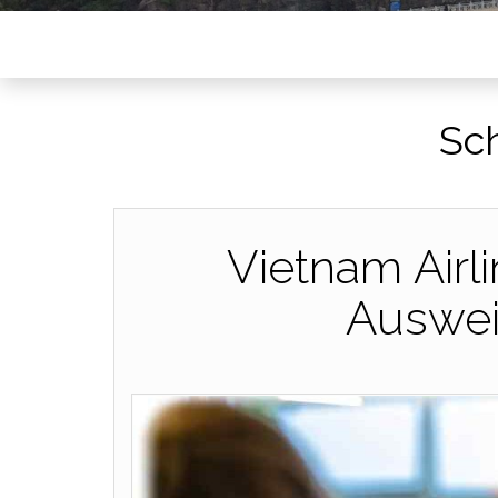
Sc
Vietnam Airl
Auswei